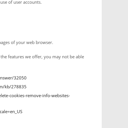
 use of user accounts.
p pages of your web browser.
f the features we offer, you may not be able
/answer/32050
com/kb/278835
elete-cookies-remove-info-websites-
ocale=en_US